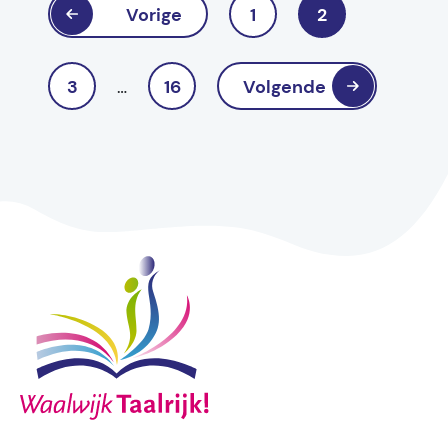
Vorige
1
2
3
…
16
Volgende