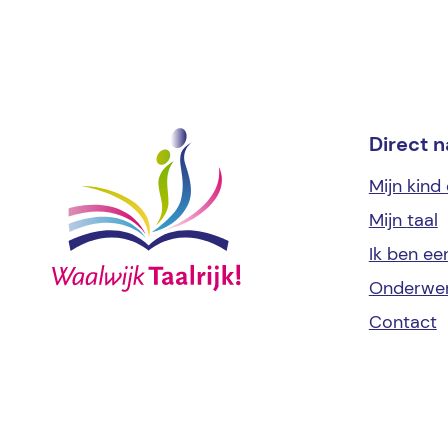
Direct n
Mijn kind
Mijn
taal
Ik ben e
Onderwe
Contact