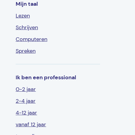
Mijn taal
Lezen
Schrijven
Computeren
Spreken
Ik ben een professional
0-2 jaar
2-4 jaar
4-12 jaar
vanaf 12 jaar