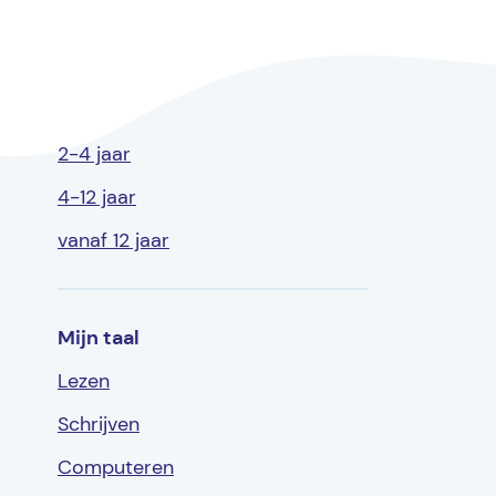
2-4 jaar
4-12 jaar
vanaf 12 jaar
Mijn taal
Lezen
Schrijven
Computeren