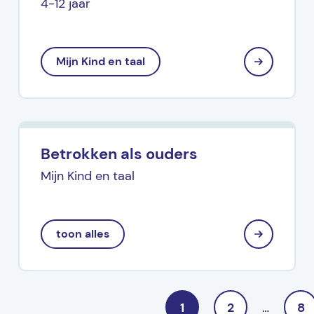
4-12 jaar
Mijn Kind en taal
Betrokken als ouders
Mijn Kind en taal
toon alles
1
2
…
8