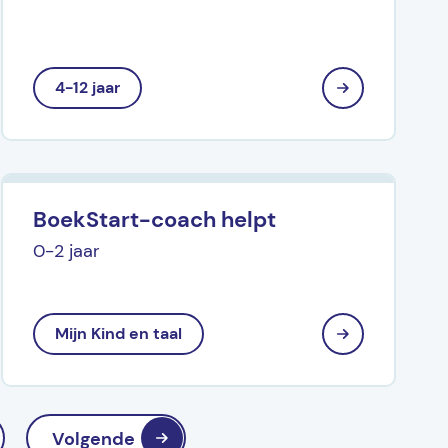
4-12 jaar
BoekStart-coach helpt
0-2 jaar
Mijn Kind en taal
Volgende