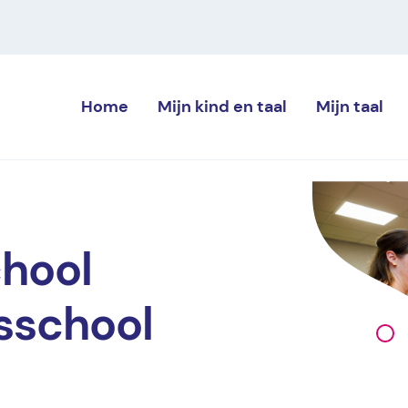
Home
Mijn kind
en taal
Mijn
taal
chool
sschool