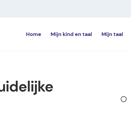
Home
Mijn kind
en taal
Mijn
taal
uidelijke