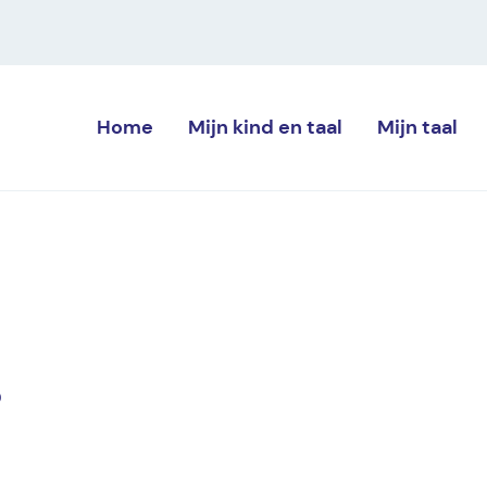
Home
Mijn kind
en taal
Mijn
taal
s